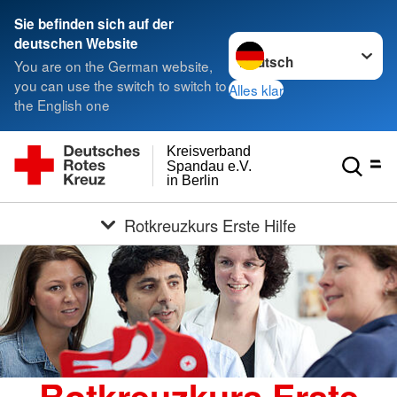
Sie befinden sich auf der
Sprache wechseln zu
deutschen Website
You are on the German website,
you can use the switch to switch to
Alles klar
the English one
Kreisverband
Spandau e.V.
in Berlin
Rotkreuzkurs Erste Hilfe
Rotkreuzkurs Erste