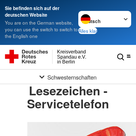
Sie befinden sich auf der
Sprache wechseln zu
deutschen Website
You are on the German website,
you can use the switch to switch to
Alles klar
the English one
Kreisverband
Spandau e.V.
in Berlin
Schwesternschaften
Lesezeichen -
Servicetelefon