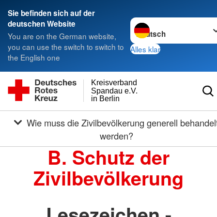
Sie befinden sich auf der
Sprache wechseln zu
deutschen Website
You are on the German website,
you can use the switch to switch to
Alles klar
the English one
Kreisverband
Spandau e.V.
in Berlin
Wie muss die Zivilbevölkerung generell behandelt
werden?
B. Schutz der
Zivilbevölkerung
Lesezeichen -