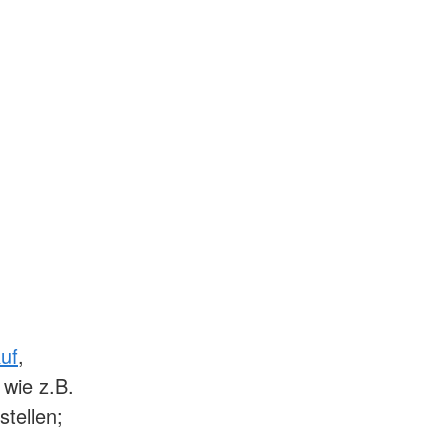
uf
,
 wie z.B.
tellen;