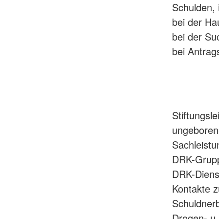
Schulden, 
bei der Ha
bei der Su
bei Antrag
Stiftungsle
ungeboren
Sachleist
DRK-Grup
DRK-Dienst
Kontakte z
Schuldnerb
Drogen- u.