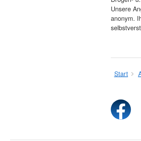
Unsere Ang
anonym. I
selbstverst
Start