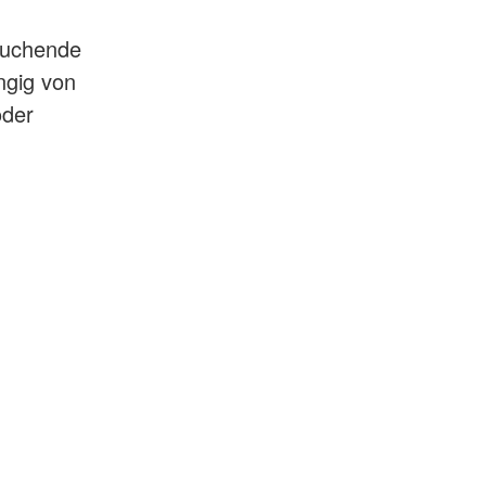
tsuchende
ngig von
oder