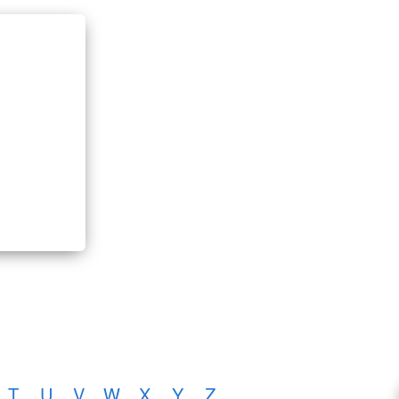
T
U
V
W
X
Y
Z