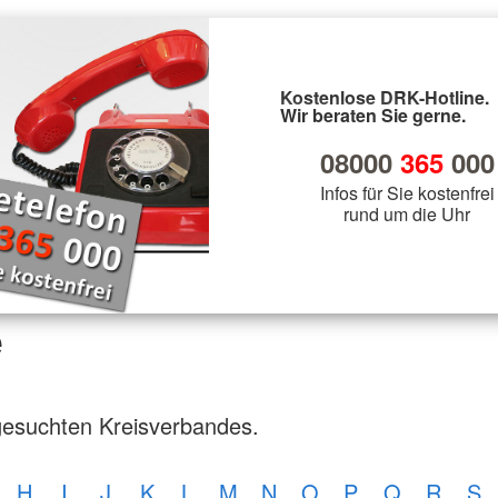
Kostenlose DRK-Hotline.
Wir beraten Sie gerne.
08000
365
000
Infos für Sie kostenfrei
rund um die Uhr
e
gesuchten Kreisverbandes.
H
I
J
K
L
M
N
O
P
Q
R
S