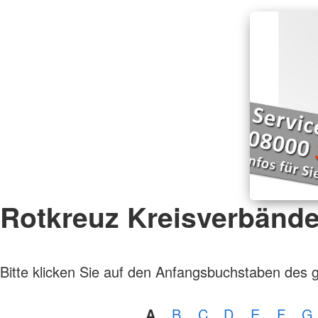
Rotkreuz Kreisverbänd
Bitte klicken Sie auf den Anfangsbuchstaben des 
A
B
C
D
E
F
G